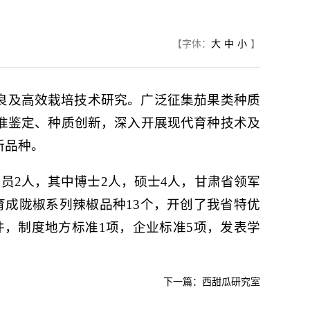
【字体：
大
中
小
】
良及高效栽培技术研究。广泛征集茄果类种质
准鉴定、种质创新，深入开展现代育种技术及
新品种。
员2人，其中博士2人，硕士4人，甘肃省领军
育成陇椒系列辣椒品种13个，开创了我省特优
件，制度地方标准1项，企业标准5项，发表学
下一篇：西甜瓜研究室